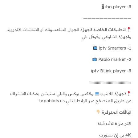
3- ibo player 🖥
————————————
التطبيقات الخاصة لاجهزة الجوال السامسونك او الشاشات الاندرويد
واجهزة الشاومي وقوقل بلي
1- iptv Smarters
2- Pablo market
3- iptv BLink player
؛؛؛؛؛؛؛؛؛؛؛؛؛؛؛؛؛؛؛؛؛؛؛؛؛؛؛؛؛؛؛؛؛؛؛؛؛؛؛؛؛؛؛؛؛؛
لاجهزة اللابتوب
والاكس بوكس والبلي ستيشن يمكنك الاشتراك
عن طريق المتصفح عبر الرابط التالي tv.pablotv.us
الباقات المتوفرة
اكثر من6 الاف قناة
4K بي إن سبورت