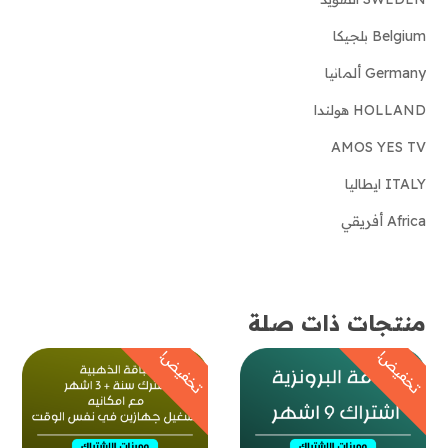
Belgium بلجيكا
Germany ألمانيا
HOLLAND هولندا
AMOS YES TV
ITALY ايطاليا
Africa أفريقي
منتجات ذات صلة
تخفيض!
تخفيض!
تخف