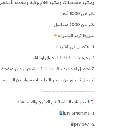
ومكتبه مسلسلات ومكتبه افلام وافية ومحدثة بأستمرا
اكثر من 8500 فلم
اكثر من 1000 مسلسل
شروط توفر الاشتراك
1- الاتصال في الانترنت
2-وجود شاشة ذكية او جوال او تابلت
3-تحميل احد التطبيقات التالية او الدخول على صفحة طرق التفعيل هنا في الموقع لمشاهدة صورت التطبيقات والشرح
تحميل تطبيق من متجر التطبيقات سواء من الرسيفر او
—————————————-
التطبيقات الخاصة في الايفون والايباد هذه
1- iptv Smarters
2- iptv 247🖥