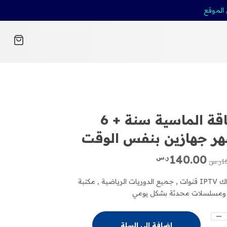
 الموقع
الباقة الماسية سنة + 6
ر جهازين بنفس الوقت
السعر
السعر
140.00
ر.س
1
ر.س
الأصلي
الحالي
هو:
هو:
أشتراك IPTV قنوات , جميع الدوريات الرياضية , مكتبة
164.99ر.س.
140.00ر.س.
 ومسلسلات محدثة بشكل يومي
إضافة إلى السلة