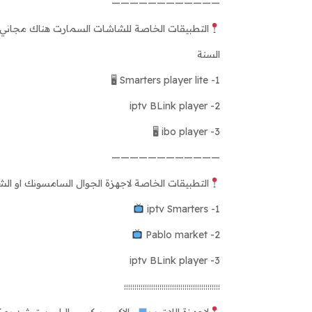
————————————
التطبيقات الخاصة للشاشات السمارت هناك مجاني وهنا
السنة
1- Smarters player lite 🖥
2- iptv BLink player
3- ibo player 🖥
————————————
التطبيقات الخاصة لاجهزة الجوال السامسونك او الش
1- iptv Smarters
2- Pablo market
3- iptv BLink player
؛؛؛؛؛؛؛؛؛؛؛؛؛؛؛؛؛؛؛؛؛؛؛؛؛؛؛؛؛؛؛؛؛؛؛؛؛؛؛؛؛؛؛؛؛؛
لاجهزة اللابتوب
والاكس بوكس والبلي ستيشن يمكنك الاش