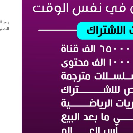
الباقة
الماس
سنة
+
رمز ال
6
التصن
اشهر
جهازي
بنفس
الوقت