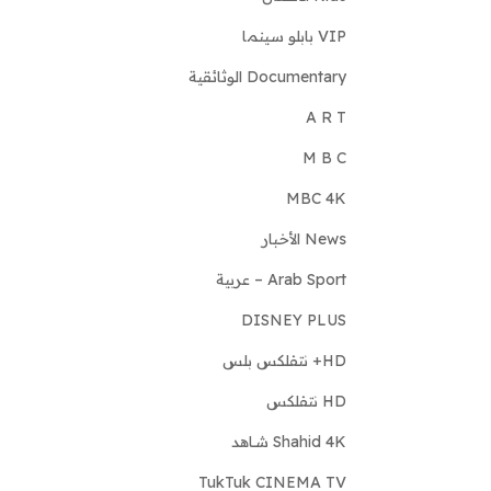
VIP بابلو سينما
Documentary الوثائقية
A R T
M B C
MBC 4K
News الأخبار
Arab Sport – عربية
DISNEY PLUS
HD+ نتفلكس بلس
HD نتفلكس
Shahid 4K شـاهد
TukTuk CINEMA TV